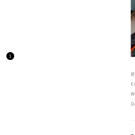
1
분
E
We
D