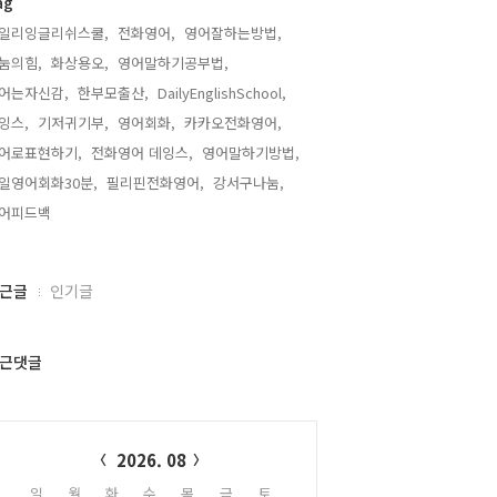
ag
일리잉글리쉬스쿨,
전화영어,
영어잘하는방법,
눔의힘,
화상용오,
영어말하기공부법,
어는자신감,
한부모출산,
DailyEnglishSchool,
잉스,
기저귀기부,
영어회화,
카카오전화영어,
어로표현하기,
전화영어 데잉스,
영어말하기방법,
일영어회화30분,
필리핀전화영어,
강서구나눔,
어피드백,
근글
인기글
근댓글
alendar
2026. 08
일
월
화
수
목
금
토