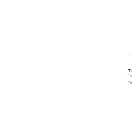
방
T
To
문
자
Ye
수