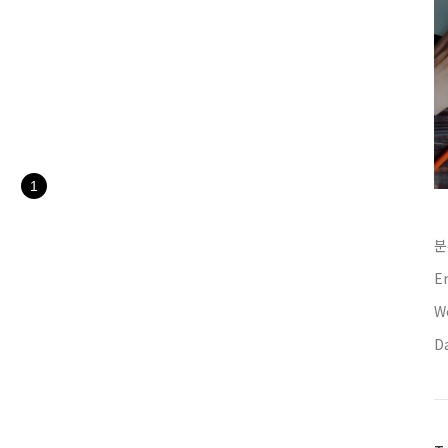
1
분
E
We
D