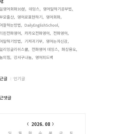
ag
일영어회화30분,
데잉스,
영어말하기공부법,
부모출산,
영어로표현하기,
영어회화,
어잘하는방법,
DailyEnglishSchool,
리핀전화영어,
카카오전화영어,
전화영어,
어말하기방법,
기저귀기부,
영어는자신감,
일리잉글리쉬스쿨,
전화영어 데잉스,
화상용오,
눔의힘,
강서구나눔,
영어피드백,
근글
인기글
근댓글
alendar
2026. 08
일
월
화
수
목
금
토