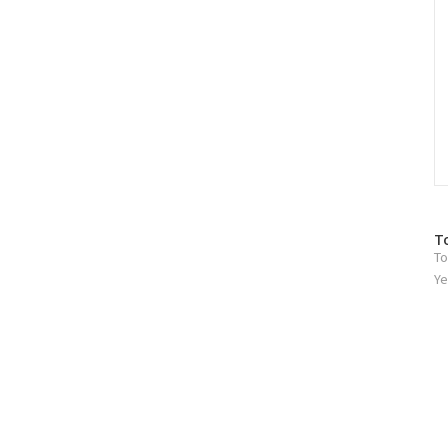
방
T
To
문
자
Ye
수